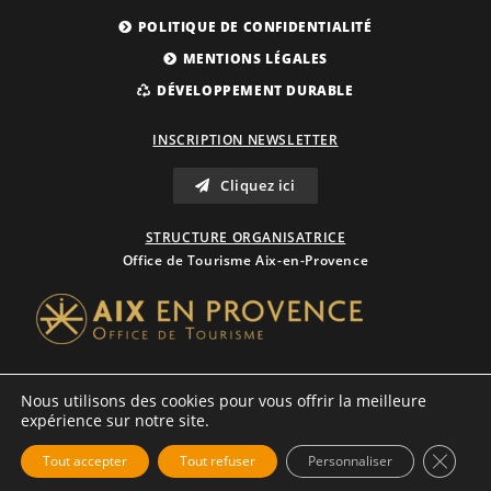
POLITIQUE DE CONFIDENTIALITÉ
MENTIONS LÉGALES
DÉVELOPPEMENT DURABLE
INSCRIPTION NEWSLETTER
Cliquez ici
STRUCTURE ORGANISATRICE
Office de Tourisme Aix-en-Provence
Nous utilisons des cookies pour vous offrir la meilleure
expérience sur notre site.
Close 
Tout accepter
Tout refuser
Personnaliser
© COPYRIGHT 2004-2024 · BD-AIX.COM