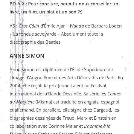
BD-AIX : Pour conclure, peux-tu nous conseiller un
livre, un film, un plat et un son ?:)
AS :
Gros-Câlin
d’Émile Ajar –
Wanda
de Barbara Loden
– La fondue savoyarde – Absolument toute la
discographie des Beatles.
ANNE SIMON
Anne Simon est diplômée de l’École Supérieure de
l’Image d’Angoulême et des Arts Décoratifs de Paris. En
2004, elle reçoit le prix Jeune Talent au Festival
International de la Bande Dessinée. Sa série les
Contes
du Marylène
(Misma) est traduite en anglais, espagnol
et allemand. En parallèle, elle signe chez Dargaud, les
biographies dessinées de Freud, Marx et Einstein en
collaboration avec Corinne Maier et
L’homme à la
fourrure
avec Catherine Sauvat. Elle est également