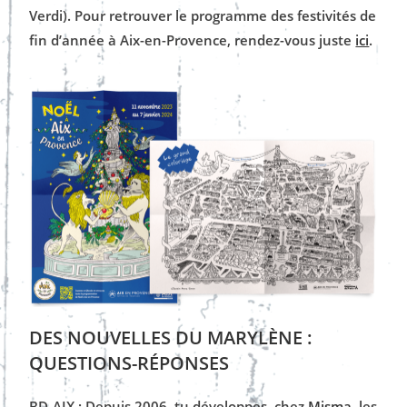
Verdi). Pour retrouver le
programme des festivités de
fin d’année à Aix-en-Provence, rendez-vous juste
ici
.
DES NOUVELLES DU MARYLÈNE :
QUESTIONS-R
É
PONSES
BD-AIX : Depuis 2006, tu développes, chez
Misma
, les