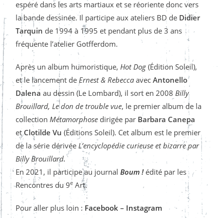
espéré dans les arts martiaux et se réoriente donc vers
la bande dessinée. Il participe aux ateliers BD de
Didier
Tarquin
de 1994 à 1995 et pendant plus de 3 ans
fréquente l’atelier Gotfferdom.
Après un album humoristique,
Hot Dog
(Édition Soleil),
et le lancement de
Ernest & Rebecca
avec
Antonello
Dalena
au dessin (Le Lombard), il sort en 2008
Billy
Brouillard, Le don de trouble vue
, le premier album de la
collection
Métamorphose
dirigée par
Barbara Canepa
et
Clotilde Vu
(Éditions Soleil). Cet album est le premier
de la série dérivée
L’encyclopédie curieuse et bizarre par
Billy Brouillard.
En 2021, il participe au journal
Boum !
édité par les
e
Rencontres du 9
Art.
Pour aller plus loin :
Facebook
–
Instagram